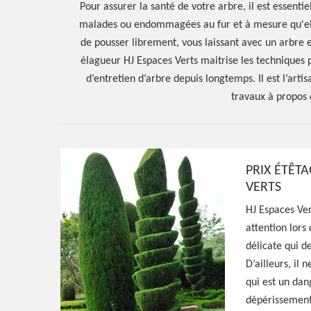
Pour assurer la santé de votre arbre, il est essentie
malades ou endommagées au fur et à mesure qu'ell
de pousser librement, vous laissant avec un arbre
élagueur HJ Espaces Verts maitrise les techniques p
d’entretien d’arbre depuis longtemps. Il est l’ar
travaux à propos 
PRIX ÉTÊTA
Hoerter Joseph Elagage 58
VERTS
Spécialiste en 
HJ Espaces Vert
attention lors 
Amazy 58190
délicate qui 
D’ailleurs, il 
qui est un dan
Paysagiste aguerri à Amazy 58190, HJ Espace
dépérissement 