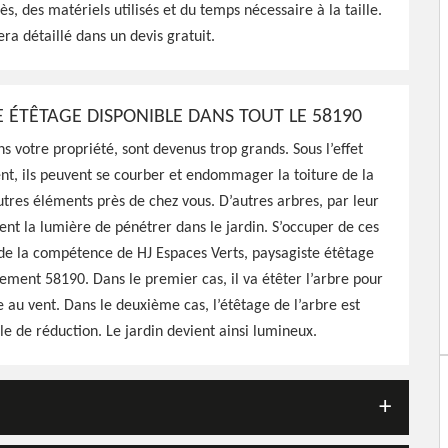
arbres, travaux effectués
cès, des matériels utilisés et du temps nécessaire à la taille.
era détaillé dans un devis gratuit.
E ÉTÊTAGE DISPONIBLE DANS TOUT LE 58190
ns votre propriété, sont devenus trop grands. Sous l’effet
ent, ils peuvent se courber et endommager la toiture de la
tres éléments près de chez vous. D’autres arbres, par leur
ent la lumière de pénétrer dans le jardin. S’occuper de ces
de la compétence de HJ Espaces Verts, paysagiste étêtage
ement 58190. Dans le premier cas, il va étêter l’arbre pour
se au vent. Dans le deuxième cas, l’étêtage de l’arbre est
lle de réduction. Le jardin devient ainsi lumineux.