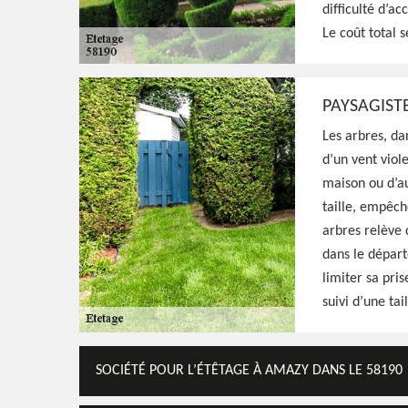
qualifié pour s'occuper de l'étêtage de vos 
difficulté d’ac
avec minutie, résultat irréprochable
Le coût total s
Voir Nos Realisations
Contactez-Nous!
PAYSAGIST
Les arbres, da
d’un vent viol
maison ou d’au
taille, empêch
arbres relève 
dans le départ
limiter sa pri
suivi d’une tai
SOCIÉTÉ POUR L’ÉTÊTAGE À AMAZY DANS LE 58190