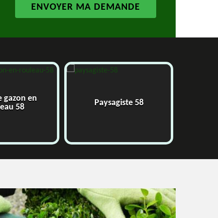
azon en
Paysagiste 58
Jard
u 58