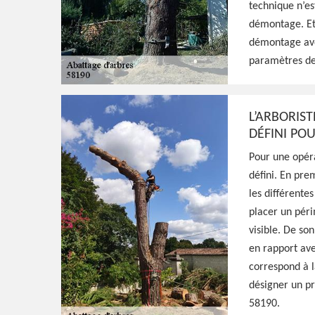
d'arbres Amazy
technique n’es
démontage. Et 
HJ Espaces Verts est un jardinier professi
démontage avec
propose ses services pour s'occuper de l'ab
paramètres de
prends les précautions nécessaires pour ce 
L’ARBORIST
Voir Nos Realisations
Contactez-Nous!
DÉFINI PO
Pour une opéra
défini. En prem
les différente
placer un péri
visible. De son
en rapport ave
correspond à l
désigner un pr
58190.