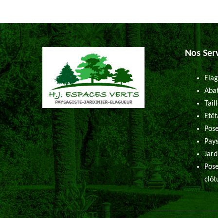
Nos Ser
Elag
Abat
Tail
Etêt
Pose
Pays
Jard
Pose
clôt