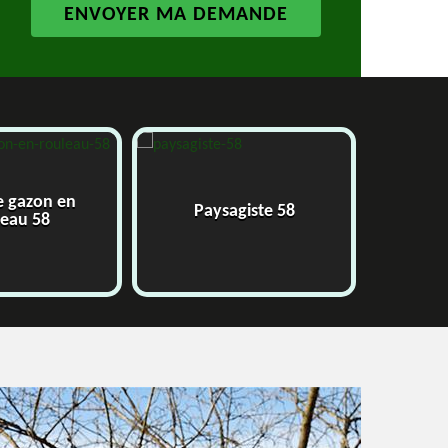
e gazon en
Paysagiste 58
J
leau 58