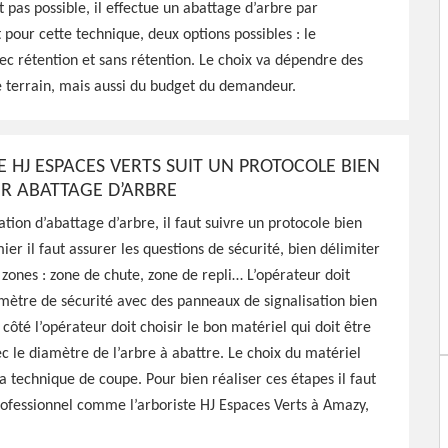
 58190
t pas possible, il effectue un abattage d’arbre par
pour cette technique, deux options possibles : le
onnel à Amazy 58190 qui
 rétention et sans rétention. Le choix va dépendre des
attage de vos arbres,
 terrain, mais aussi du budget du demandeur.
faire
E HJ ESPACES VERTS SUIT UN PROTOCOLE BIEN
UR ABATTAGE D’ARBRE
tion d’abattage d’arbre, il faut suivre un protocole bien
ier il faut assurer les questions de sécurité, bien délimiter
s zones : zone de chute, zone de repli… L’opérateur doit
mètre de sécurité avec des panneaux de signalisation bien
 côté l’opérateur doit choisir le bon matériel qui doit être
c le diamètre de l’arbre à abattre. Le choix du matériel
a technique de coupe. Pour bien réaliser ces étapes il faut
ofessionnel comme l’arboriste HJ Espaces Verts à Amazy,