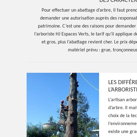
DES CARACTÉR
Pour effectuer un abattage d’arbre, il faut prend
demander une autorisation auprès des responsabl
patrimoine. C’est une des raisons pour demander à
l’arboriste HJ Espaces Verts, le tarif qu’il applique 
et gros, plus l’abattage revient cher. Le prix dé
matériel prévu : grue, tronçonneus
LES DIFFÉ
L’ARBORIS
L’artisan arbor
Hoerter Joseph Elagage 58
d’arbre. Il ma
Entreprise abat
choix de la te
l’environnement
existe une gra