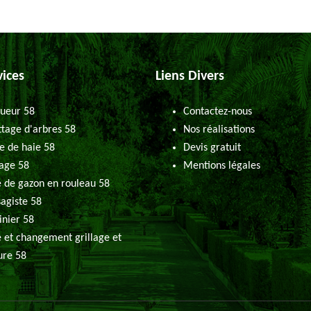
vices
Liens Divers
ueur 58
Contactez-nous
tage d'arbres 58
Nos réalisations
le de haie 58
Devis gratuit
age 58
Mentions légales
 de gazon en rouleau 58
agiste 58
inier 58
 et changement grillage et
ure 58