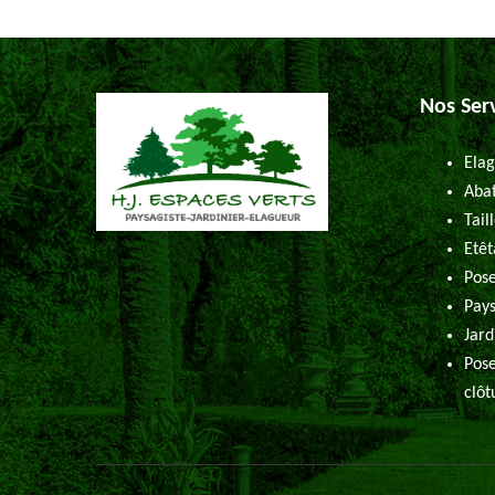
Nos Ser
Elag
Abat
Tail
Etêt
Pose
Pays
Jard
Pose
clôt