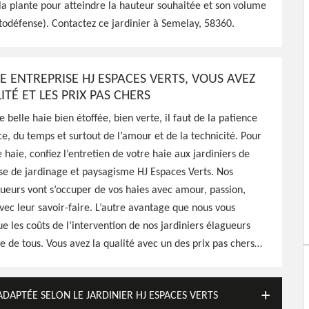
la plante pour atteindre la hauteur souhaitée et son volume
todéfense). Contactez ce jardinier à Semelay, 58360.
aces Verts peut réaliser
fructification pour vos
re pas cher
E ENTREPRISE HJ ESPACES VERTS, VOUS AVEZ
ITÉ ET LES PRIX PAS CHERS
 belle haie bien étoffée, bien verte, il faut de la patience
e, du temps et surtout de l’amour et de la technicité. Pour
 haie, confiez l’entretien de votre haie aux jardiniers de
se de jardinage et paysagisme HJ Espaces Verts. Nos
gueurs vont s’occuper de vos haies avec amour, passion,
vec leur savoir-faire. L’autre avantage que nous vous
ue les coûts de l’intervention de nos jardiniers élagueurs
ée de tous. Vous avez la qualité avec un des prix pas chers…
ADAPTÉE SELON LE JARDINIER HJ ESPACES VERTS