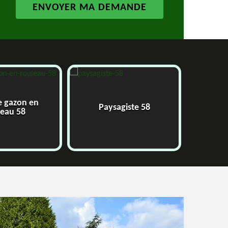
e gazon en
Paysagiste 58
J
leau 58