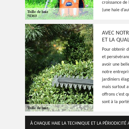
croissance de 
(une haie d’au
Excellent jardinier à Semelay 58360, HJ Esp
une taille de formation, d'entretien, ou de 
haies, prestation de qualité et main-d'oeuv
AVEC NOTR
ET LA QUAL
Pour obtenir de
Voir Nos Realisations
Contactez-Nous!
et persévéranc
avoir une belle
notre entrepri
jardiniers éla
mais surtout a
offrons c’est q
sont à la port
À CHAQUE HAIE LA TECHNIQUE ET LA PÉRIODICITÉ 