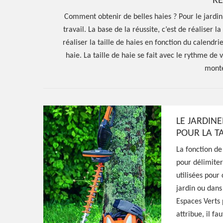
RÉ
Comment obtenir de belles haies ? Pour le jardini
travail. La base de la réussite, c’est de réaliser l
réaliser la taille de haies en fonction du calendr
haie. La taille de haie se fait avec le rythme de v
monté
LE JARDINE
POUR LA T
La fonction de
Hoerter Joseph Elagage 58
pour délimiter
utilisées pour 
Entreprise taill
jardin ou dans
Espaces Verts 
Semelay 58360
attribue, il fa