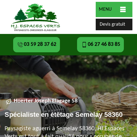
MENU
Devis gratuit
03 59 28 37 62
06 27 46 83 85
Hoerter Joseph Elagage 58
Spécialiste en étêtage Semelay 58360
Paysagiste aguerri à Semelay 58360, HJ Espaces
Verts est tout à fait qualifié pour s'occuper de