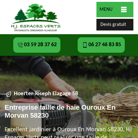
MENU
Devis gratuit
03 59 28 37 62
06 27 46 83 85
Hoerter Joseph Elagage 58
Entreprise taille de haie Ouroux En
Morvan 58230
Excellent jardinier à Ouroux En Morvan 58230, HJ
Espaces Verts peut réaliser une taille de