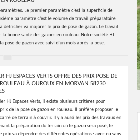
 EN ROULEAU
aramètres. Le premier paramètre c’est la superficie de
euxième paramètre c’est le volume de travail préparatoire
 à défricher va majorer le prix de pose de gazon. Le travail
ur la bonne santé des gazons en rouleau. Notre société HJ
 la pose de gazon avec suivi d’un mois après la pose.
ER HJ ESPACES VERTS OFFRE DES PRIX POSE DE
 ROULEAU À OUROUX EN MORVAN 58230
e de gazon
ES
ier HJ Espaces Verts, il existe plusieurs critères pour
oux En
prix de la pose de gazon en rouleau. Il préfère proposer le
arré de terrain à couvrir. Il y a aussi les prix des travaux en
nt la préparation du terrain où le gazon sera posé, le
e prix va dépendre des différentes opérations : avec ou sans