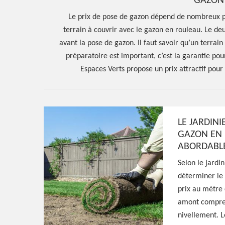
GAZON
Le prix de pose de gazon dépend de nombreux p
terrain à couvrir avec le gazon en rouleau. Le d
avant la pose de gazon. Il faut savoir qu’un terrain
préparatoire est important, c’est la garantie po
Espaces Verts propose un prix attractif pour
Hoerter Joseph Elagage 58
LE JARDINI
GAZON EN
Entreprise pos
ABORDABL
Selon le jardin
en rouleau Our
déterminer le 
prix au mètre c
Morvan 58230
amont comprena
nivellement. L