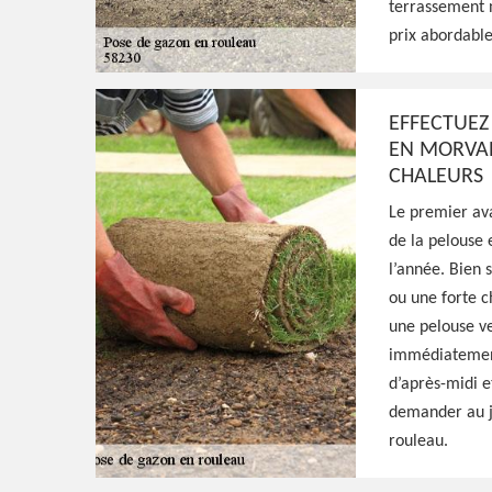
terrassement ne
Excellent jardinier à Ouroux En Morvan 582
prix abordable
intervenir à tout moment et se déplacer g
s'occuper de la pose de gazon en rouleau, f
qualité
EFFECTUEZ
EN MORVAN
CHALEURS
Voir Nos Realisations
Contactez-Nous!
Le premier ava
de la pelouse 
l’année. Bien 
ou une forte c
une pelouse ve
immédiatement.
d’après-midi e
demander au ja
rouleau.