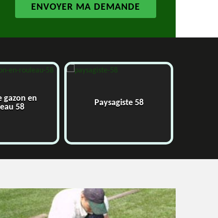
e gazon en
Paysagiste 58
J
leau 58