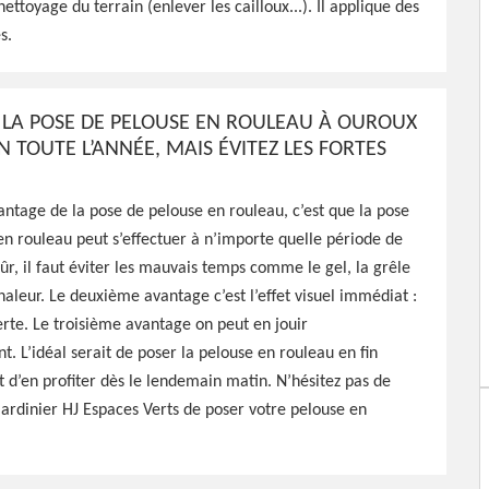
ttoyage du terrain (enlever les cailloux...). Il applique des
30, HJ Espaces Verts peut
s.
ratuitement chez vous pour
ournit un travail de
 LA POSE DE PELOUSE EN ROULEAU À OUROUX
 TOUTE L’ANNÉE, MAIS ÉVITEZ LES FORTES
ntage de la pose de pelouse en rouleau, c’est que la pose
en rouleau peut s’effectuer à n’importe quelle période de
sûr, il faut éviter les mauvais temps comme le gel, la grêle
haleur. Le deuxième avantage c’est l’effet visuel immédiat :
rte. Le troisième avantage on peut en jouir
 L’idéal serait de poser la pelouse en rouleau en fin
t d’en profiter dès le lendemain matin. N’hésitez pas de
rdinier HJ Espaces Verts de poser votre pelouse en