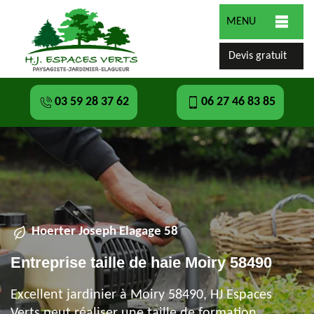
MENU
Devis gratuit
03 59 28 37 62
06 27 46 83 85
Hoerter Joseph Elagage 58
Entreprise taille de haie Moiry 58490
Excellent jardinier à Moiry 58490, HJ Espaces
Verts peut réaliser une taille de formation,