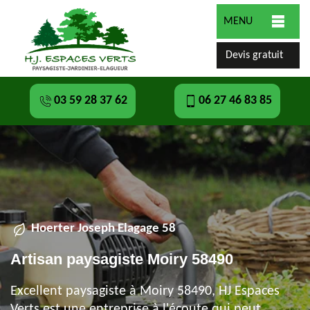
MENU
Devis gratuit
03 59 28 37 62
06 27 46 83 85
Hoerter Joseph Elagage 58
Artisan paysagiste Moiry 58490
Excellent paysagiste à Moiry 58490, HJ Espaces
Verts est une entreprise à l'écoute qui peut