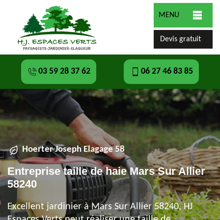
MENU
Devis gratuit
03 59 28 37 62
06 27 46 83 85
Hoerter Joseph Elagage 58
Entreprise taille de haie Mars Sur Allier
58240
Excellent jardinier à Mars Sur Allier 58240, HJ
Espaces Verts peut réaliser une taille de