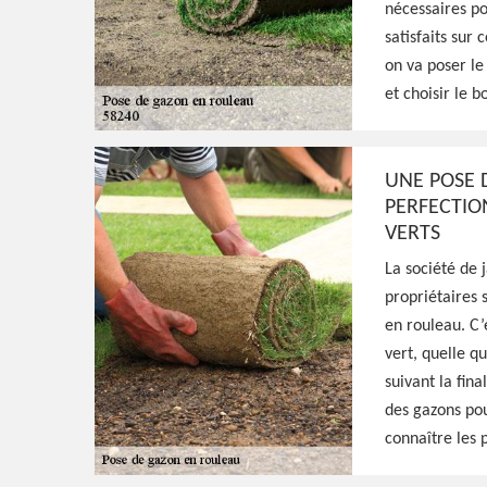
nécessaires p
Allier 58240
satisfaits sur 
on va poser le
et choisir le 
Excellent jardinier à Mars Sur Allier 58240,
intervenir à tout moment et se déplacer g
s'occuper de la pose de gazon en rouleau, f
UNE POSE 
PERFECTIO
qualité
VERTS
La société de 
Voir Nos Realisations
Contactez-Nous!
propriétaires 
en rouleau. C’
vert, quelle qu
suivant la fina
des gazons pour
connaître les p