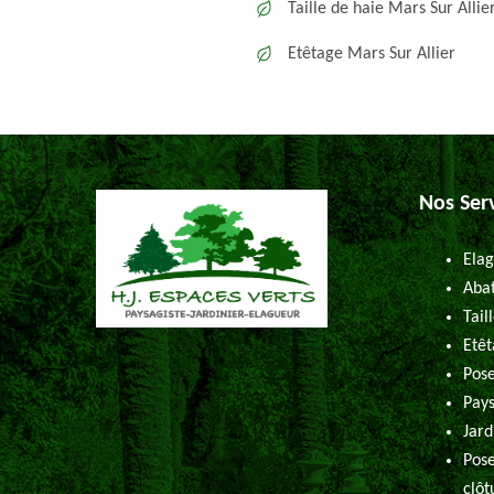
Taille de haie Mars Sur Allie
Etêtage Mars Sur Allier
Nos Ser
Elag
Abat
Tail
Etêt
Pose
Pays
Jard
Pose
clôt