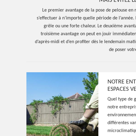
MAIS ÉVITEZ 
Le premier avantage de la pose de pelouse en r
s’effectuer à n’importe quelle période de l’année. 
grêle ou une forte chaleur. Le deuxième avantag
troisième avantage on peut en jouir immédiateme
d’après-midi et d’en profiter dès le lendemain mat
de poser votr
NOTRE ENT
ESPACES V
Hoerter Joseph Elagage 58
Quel type de g
notre entrepri
Entreprise pos
environnement 
différentes va
en rouleau Mar
microclimatiqu