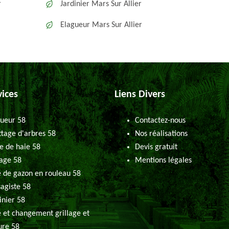
r
Jardinier Mars Sur Allier
Elagueur Mars Sur Allier
vices
Liens Divers
ueur 58
Contactez-nous
tage d'arbres 58
Nos réalisations
le de haie 58
Devis gratuit
age 58
Mentions légales
 de gazon en rouleau 58
agiste 58
inier 58
 et changement grillage et
ure 58