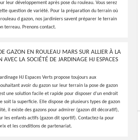
our leur développement après pose du rouleau. Vous serez
cette question de variété. Pour la préparation du terrain où
 rouleau d gazon, nos jardiniers savent préparer le terrain
bon terreau. Prenons contact.
 HJ Espaces Verts peut
ratuitement chez vous pour
ournit un travail de
DE GAZON EN ROULEAU MARS SUR ALLIER À LA
N AVEC LA SOCIÉTÉ DE JARDINAGE HJ ESPACES
jardinage HJ Espaces Verts propose toujours aux
souhaitant avoir du gazon sur leur terrain la pose de gazon
est une solution facile et rapide pour disposer d’un endroit
e soit la superficie. Elle dispose de plusieurs types de gazon
lité, il existe des gazons pour admirer (gazon dit décoratif),
 les enfants actifs (gazon dit sportif). Contactez-la pour
rix et les conditions de partenariat.