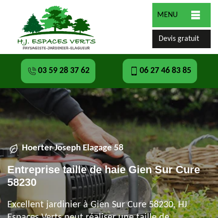
MENU
Devis gratuit
03 59 28 37 62
06 27 46 83 85
Hoerter Joseph Elagage 58
Entreprise taille de haie Gien Sur Cure
58230
Excellent jardinier à Gien Sur Cure 58230, HJ
Espaces Verts peut réaliser une taille de