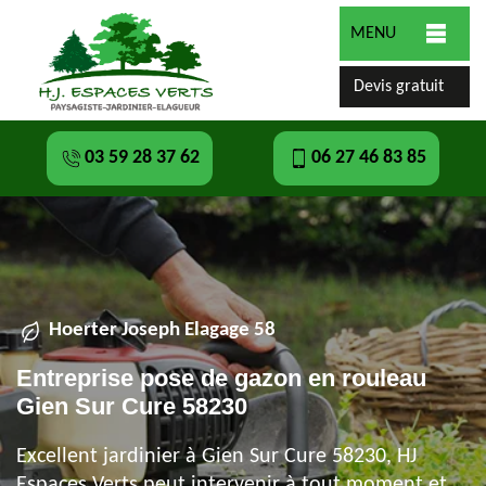
MENU
Devis gratuit
03 59 28 37 62
06 27 46 83 85
Hoerter Joseph Elagage 58
Entreprise pose de gazon en rouleau
Gien Sur Cure 58230
Excellent jardinier à Gien Sur Cure 58230, HJ
Espaces Verts peut intervenir à tout moment et