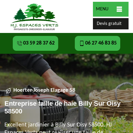
MENU
Devis gratuit
03 59 28 37 62
06 27 46 83 85
Hoerter Joseph Elagage 58
Entreprise taille de haie Billy Sur Oisy
58500
Excellent jardinier à Billy Sur Oisy 58500, HJ
Espaces Verts peut réaliser une taille de