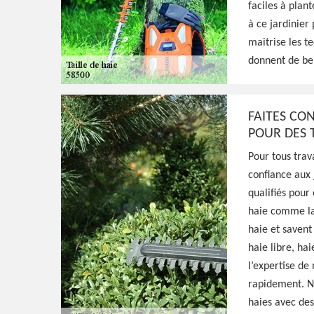
Excellent jardinier à Armes 58500, HJ Espac
faciles à plan
taille de formation, d'entretien, ou de fruct
à ce jardinier
prestation de qualité et main-d'oeuvre pas
maitrise les te
donnent de bel
Voir Nos Realisations
Contactez-Nous!
FAITES CO
POUR DES T
Pour tous trav
confiance aux 
qualifiés pour
haie comme la t
haie et savent 
haie libre, ha
l’expertise de 
rapidement. No
haies avec des