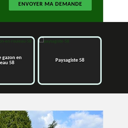
e gazon en
Paysagiste 58
J
leau 58