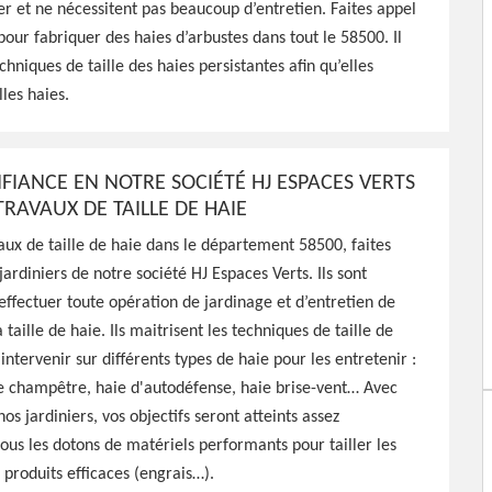
es Verts peut réaliser une
ter et ne nécessitent pas beaucoup d’entretien. Faites appel
ification pour vos haies,
 pour fabriquer des haies d’arbustes dans tout le 58500. Il
 cher
chniques de taille des haies persistantes afin qu’elles
les haies.
NFIANCE EN NOTRE SOCIÉTÉ HJ ESPACES VERTS
RAVAUX DE TAILLE DE HAIE
aux de taille de haie dans le département 58500, faites
jardiniers de notre société HJ Espaces Verts. Ils sont
 effectuer toute opération de jardinage et d’entretien de
aille de haie. Ils maitrisent les techniques de taille de
intervenir sur différents types de haie pour les entretenir :
ie champêtre, haie d'autodéfense, haie brise-vent… Avec
nos jardiniers, vos objectifs seront atteints assez
us les dotons de matériels performants pour tailler les
 produits efficaces (engrais…).