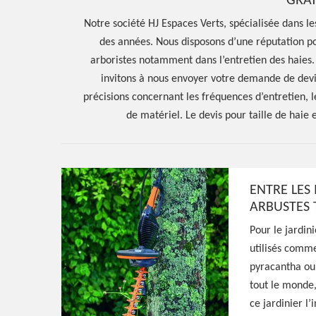
GRA
Notre société HJ Espaces Verts, spécialisée dans les
des années. Nous disposons d’une réputation pos
arboristes notamment dans l’entretien des haies. 
invitons à nous envoyer votre demande de devi
précisions concernant les fréquences d’entretien, le 
de matériel. Le devis pour taille de haie e
ENTRE LES 
Hoerter Joseph Elagage 58
ARBUSTES T
Entreprise taill
Pour le jardin
utilisés comme 
Armes 58500
pyracantha ou 
tout le monde
ce jardinier l’