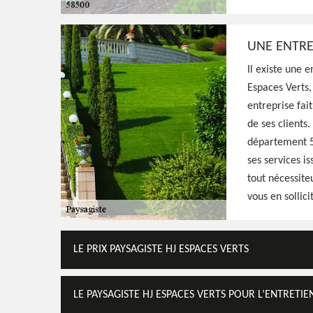
idées et exigences, prestation pas cher
UNE ENTRE
Voir Nos Realisations
Contactez-Nous!
Il existe une 
Espaces Verts,
entreprise fait
de ses clients
département 58
ses services i
tout nécessite
vous en sollici
LE PRIX PAYSAGISTE HJ ESPACES VERTS
LE PAYSAGISTE HJ ESPACES VERTS POUR L’ENTRETIE