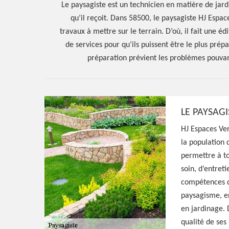
Le paysagiste est un technicien en matière de ja
qu’il reçoit. Dans 58500, le paysagiste HJ Espac
travaux à mettre sur le terrain. D’où, il fait une éd
de services pour qu’ils puissent être le plus prép
préparation prévient les problèmes pouvant
LE PAYSAGI
Hoerter Joseph Elagage 58
HJ Espaces Ver
Artisan paysagi
la population 
permettre à to
Armes 58500
soin, d’entret
compétences du
paysagisme, en
Excellent paysagiste à Armes 58500, HJ Esp
en jardinage. 
entreprise à l'écoute qui peut aménager vo
qualité de ses 