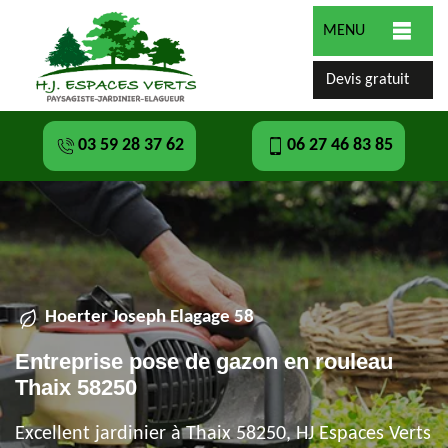
MENU
Devis gratuit
03 59 28 37 62
06 27 46 83 85
Hoerter Joseph Elagage 58
Entreprise pose de gazon en rouleau
Thaix 58250
Excellent jardinier à Thaix 58250, HJ Espaces Verts