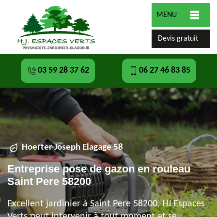
MENU
Devis gratuit
03 59 28 37 62
06 27 46 83 85
Hoerter Joseph Elagage 58
Entreprise pose de gazon en rouleau
Saint Pere 58200
Excellent jardinier à Saint Pere 58200, HJ Espaces
Verts peut intervenir à tout moment et se