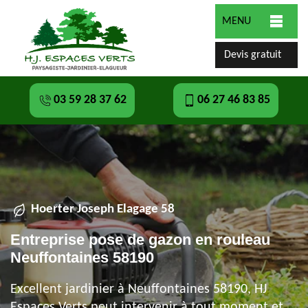
MENU
Devis gratuit
03 59 28 37 62
06 27 46 83 85
Hoerter Joseph Elagage 58
Entreprise pose de gazon en rouleau
Neuffontaines 58190
Excellent jardinier à Neuffontaines 58190, HJ
Espaces Verts peut intervenir à tout moment et