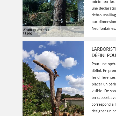
58190
minimiser les 
une déclaratio
débroussaillag
HJ Espaces Verts est un jardinier professi
aux dimensions
qui propose ses services pour s'occuper de 
Neuffontaines
prends les précautions nécessaires pour ce 
L’ARBORIST
Voir Nos Realisations
Contactez-Nous!
DÉFINI PO
Pour une opéra
défini. En prem
les différente
placer un péri
visible. De son
en rapport ave
correspond à l
désigner un pr