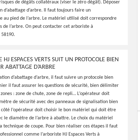
risques de dégâts collatéraux (viser le zéro dégât). Déposer
n d’abattage d’arbre. Il faut toujours faire un
e au pied de l’arbre. Le matériel utilisé doit correspondre
onnel à Neuffontaines 58190
 de l’arbre. On peut contacter cet arboriste à
l'abattage de vos arbres,
, 58190.
faire
E HJ ESPACES VERTS SUIT UN PROTOCOLE BIEN
UR ABATTAGE D’ARBRE
tion d’abattage d’arbre, il faut suivre un protocole bien
ier il faut assurer les questions de sécurité, bien délimiter
s zones : zone de chute, zone de repli… L’opérateur doit
mètre de sécurité avec des panneaux de signalisation bien
 côté l’opérateur doit choisir le bon matériel qui doit être
c le diamètre de l’arbre à abattre. Le choix du matériel
a technique de coupe. Pour bien réaliser ces étapes il faut
ofessionnel comme l’arboriste HJ Espaces Verts à