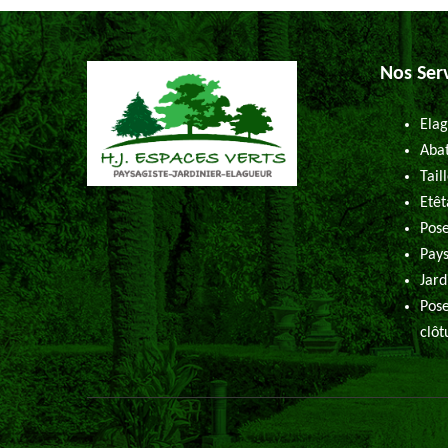
Nos Ser
Elag
Abat
Tail
Etêt
Pose
Pays
Jard
Pose
clôt