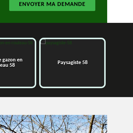
e gazon en
Paysagiste 58
J
leau 58