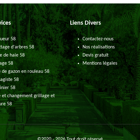
vices
Liens Divers
ueur 58
Contactez-nous
tage d'arbres 58
Nos réalisations
le de haie 58
Devis gratuit
age 58
Mentions légales
 de gazon en rouleau 58
agiste 58
inier 58
 et changement grillage et
ure 58
©2020 - 2026 Tout droit réservé