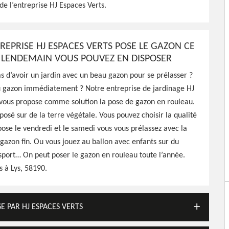
Verts peut intervenir à tout
e l’entreprise HJ Espaces Verts.
ous pour s'occuper de la
l de qualité
REPRISE HJ ESPACES VERTS POSE LE GAZON CE
E LENDEMAIN VOUS POUVEZ EN DISPOSER
s d’avoir un jardin avec un beau gazon pour se prélasser ?
u gazon immédiatement ? Notre entreprise de jardinage HJ
 vous propose comme solution la pose de gazon en rouleau.
posé sur de la terre végétale. Vous pouvez choisir la qualité
ose le vendredi et le samedi vous vous prélassez avec la
 gazon fin. Ou vous jouez au ballon avec enfants sur du
sport… On peut poser le gazon en rouleau toute l’année.
 à Lys, 58190.
E PAR HJ ESPACES VERTS