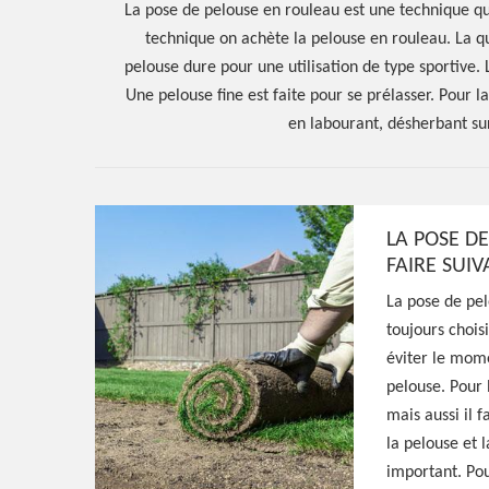
La pose de pelouse en rouleau est une technique qui
technique on achète la pelouse en rouleau. La qu
pelouse dure pour une utilisation de type sportive.
Une pelouse fine est faite pour se prélasser. Pour la
en labourant, désherbant sur
LA POSE D
FAIRE SUIV
Hoerter Joseph Elagage 58
La pose de pel
toujours chois
Entreprise pos
éviter le mome
pelouse. Pour 
en rouleau Lys
mais aussi il f
la pelouse et l
important. Pour