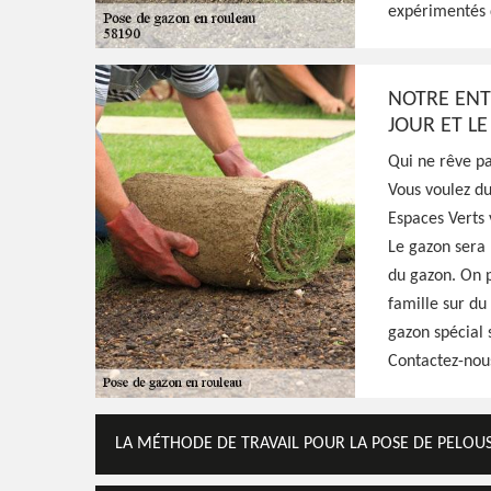
Excellent jardinier à Lys 58190, HJ Espaces 
expérimentés d
moment et se déplacer gratuitement chez v
pose de gazon en rouleau, fournit un travai
NOTRE ENT
JOUR ET L
Voir Nos Realisations
Contactez-Nous!
Qui ne rêve pa
Vous voulez d
Espaces Verts
Le gazon sera 
du gazon. On p
famille sur du
gazon spécial 
Contactez-nous
LA MÉTHODE DE TRAVAIL POUR LA POSE DE PELOUS