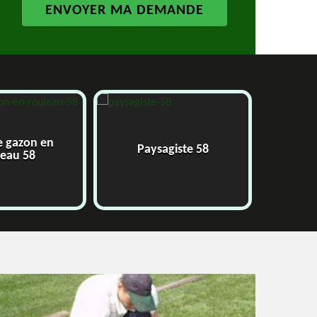
e gazon en
Paysagiste 58
J
leau 58