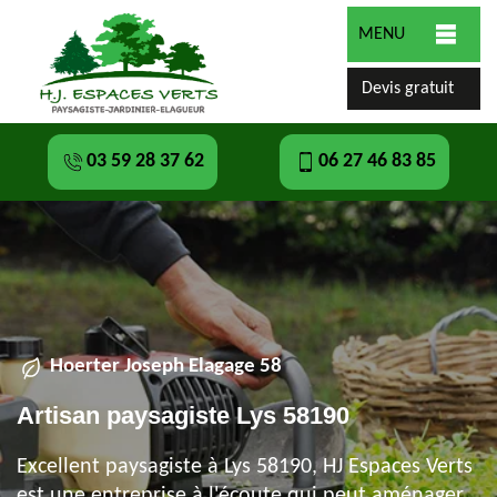
MENU
Devis gratuit
03 59 28 37 62
06 27 46 83 85
Hoerter Joseph Elagage 58
Artisan paysagiste Lys 58190
Excellent paysagiste à Lys 58190, HJ Espaces Verts
est une entreprise à l'écoute qui peut aménager