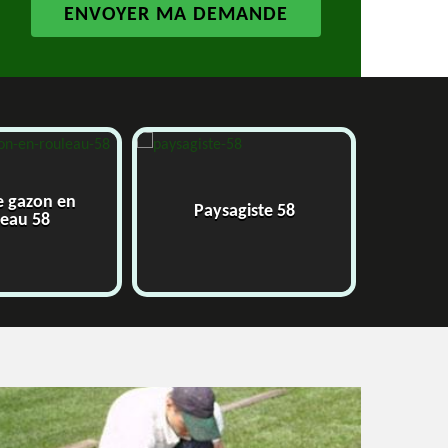
e gazon en
Paysagiste 58
J
leau 58