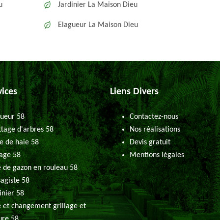
u
Jardinier La Maison Dieu
Elagueur La Maison Dieu
vices
Liens Divers
ueur 58
Contactez-nous
tage d'arbres 58
Nos réalisations
le de haie 58
Devis gratuit
age 58
Mentions légales
 de gazon en rouleau 58
agiste 58
inier 58
 et changement grillage et
ure 58