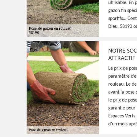
utilisable. En
gazon fin spéc
Dieu 58190
sportifs… Con
Dieu, 58190 ou
Excellent jardinier à La Maison Dieu 58190,
intervenir à tout moment et se déplacer g
NOTRE SOCI
s'occuper de la pose de gazon en rouleau, f
ATTRACTIF
qualité
Le prix de po
paramètre c’es
Voir Nos Realisations
Contactez-Nous!
rouleau. Le de
avant la pose 
le prix de pose
garantie pour 
Espaces Verts 
d’un mois aprè