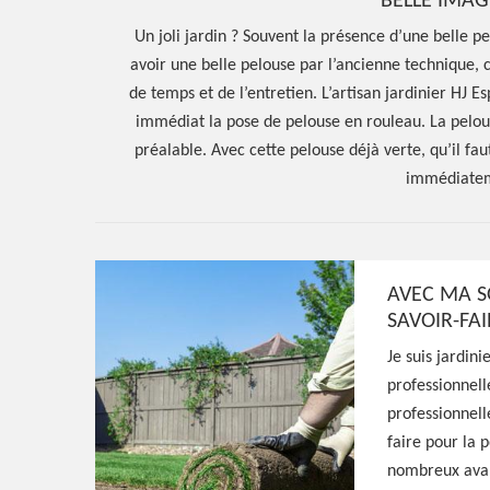
BELLE IMAG
Un joli jardin ? Souvent la présence d’une belle pe
avoir une belle pelouse par l’ancienne technique
de temps et de l’entretien. L’artisan jardinier HJ 
immédiat la pose de pelouse en rouleau. La pelou
préalable. Avec cette pelouse déjà verte, qu’il f
immédiateme
AVEC MA S
SAVOIR-FA
Hoerter Joseph Elagage 58
Je suis jardin
professionnell
Entreprise pos
professionnell
faire pour la 
en rouleau La 
nombreux avant