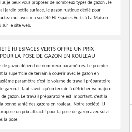
 plus je peux vous proposer de nombreux types de gazon : le
ial jardin petite surface, le gazon rustique dédié pour
tactez-moi avec ma société HJ Espaces Verts à La Maison
 sur le site web.
 HJ Espaces Verts peut
ratuitement chez vous pour
ÉTÉ HJ ESPACES VERTS OFFRE UN PRIX
ournit un travail de
 POUR LA POSE DE GAZON EN ROULEAU
se de gazon dépend de nombreux paramètres. Le premier
t la superficie de terrain à couvrir avec le gazon en
uxième paramètre c’est le volume de travail préparatoire
de gazon. Il faut savoir qu’un terrain à défricher va majorer
 de gazon. Le travail préparatoire est important, c’est la
la bonne santé des gazons en rouleau. Notre société HJ
propose un prix attractif pour la pose de gazon avec suivi
s la pose.