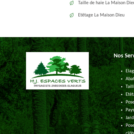
Taille de haie La Maison Die
Etêtage La Maison Dieu
Nos Ser
Elag
Abat
Tail
Etêt
Pose
Pays
Jard
Pose
clôt