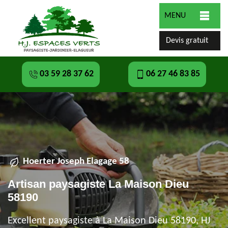
MENU
Devis gratuit
03 59 28 37 62
06 27 46 83 85
Hoerter Joseph Elagage 58
Artisan paysagiste La Maison Dieu
58190
Excellent paysagiste à La Maison Dieu 58190, HJ