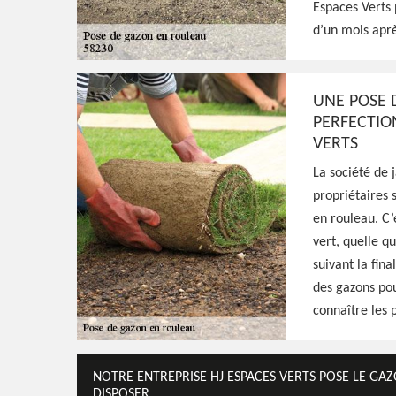
Espaces Verts 
d’un mois aprè
Excellent jardinier à Dun Les Places 58230,
intervenir à tout moment et se déplacer g
s'occuper de la pose de gazon en rouleau, f
UNE POSE 
qualité
PERFECTIO
VERTS
Voir Nos Realisations
Contactez-Nous!
La société de 
propriétaires 
en rouleau. C’
vert, quelle qu
suivant la fina
des gazons pour
connaître les p
NOTRE ENTREPRISE HJ ESPACES VERTS POSE LE GA
DISPOSER