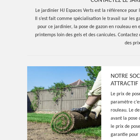
CONTACTEZ LE JAR
Le jardinier HJ Espaces Verts est la référence pour 
Il s’est fait comme spécialisation le travail sur les g
pour ce jardinier, la pose de gazon en rouleau en ex
printemps loin des gels et des canicules. Contactez 
des pri
NOTRE SOCI
Hoerter Joseph Elagage 58
ATTRACTIF
Entreprise pos
Le prix de po
paramètre c’es
en rouleau Dun
rouleau. Le de
avant la pose 
le prix de pose
Places 58230
garantie pour 