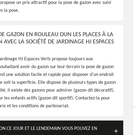
propose un prix attractif pour la pose de gazon avec suivi
s la pose.
 HJ Espaces Verts peut
ratuitement chez vous pour
ournit un travail de
DE GAZON EN ROULEAU DUN LES PLACES À LA
N AVEC LA SOCIÉTÉ DE JARDINAGE HJ ESPACES
jardinage HJ Espaces Verts propose toujours aux
souhaitant avoir du gazon sur leur terrain la pose de gazon
est une solution facile et rapide pour disposer d’un endroit
e soit la superficie. Elle dispose de plusieurs types de gazon
lité, il existe des gazons pour admirer (gazon dit décoratif),
 les enfants actifs (gazon dit sportif). Contactez-la pour
rix et les conditions de partenariat.
ZON CE JOUR ET LE LENDEMAIN VOUS POUVEZ EN