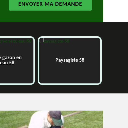
e gazon en
Paysagiste 58
J
leau 58