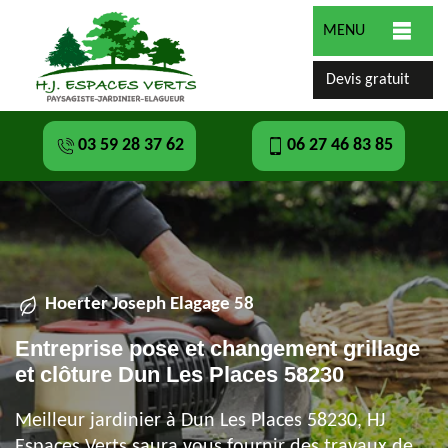
MENU
Devis gratuit
03 59 28 37 62
06 27 46 83 85
Hoerter Joseph Elagage 58
Entreprise pose et changement grillage
et clôture Dun Les Places 58230
Meilleur jardinier à Dun Les Places 58230, HJ
Espaces Verts saura vous fournir des travaux de