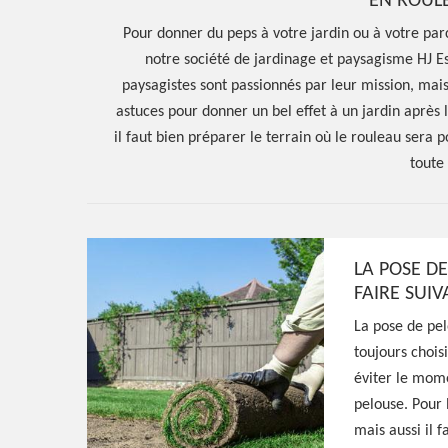
EN ROUL
Pour donner du peps à votre jardin ou à votre parc
notre société de jardinage et paysagisme HJ E
paysagistes sont passionnés par leur mission, mais
astuces pour donner un bel effet à un jardin après 
il faut bien préparer le terrain où le rouleau sera 
toute 
Hoerter Joseph Elagage 58
LA POSE D
FAIRE SUIV
Entreprise pos
La pose de pel
toujours chois
en rouleau Dor
éviter le mome
pelouse. Pour 
58530
mais aussi il f