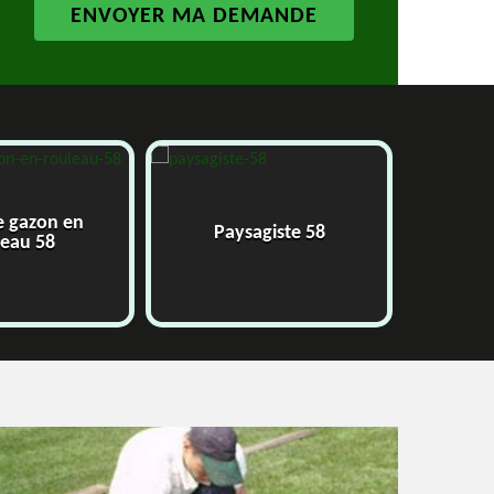
e gazon en
Paysagiste 58
J
leau 58