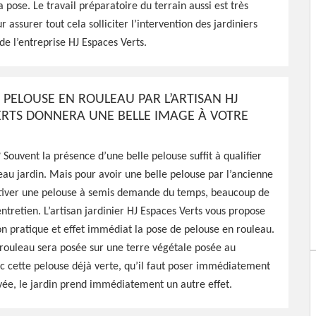
a pose. Le travail préparatoire du terrain aussi est très
 assurer tout cela solliciter l’intervention des jardiniers
aces Verts peut intervenir à
e l’entreprise HJ Espaces Verts.
hez vous pour s'occuper
travail de qualité
 PELOUSE EN ROULEAU PAR L’ARTISAN HJ
ERTS DONNERA UNE BELLE IMAGE À VOTRE
? Souvent la présence d’une belle pelouse suffit à qualifier
eau jardin. Mais pour avoir une belle pelouse par l’ancienne
ltiver une pelouse à semis demande du temps, beaucoup de
entretien. L’artisan jardinier HJ Espaces Verts vous propose
 pratique et effet immédiat la pose de pelouse en rouleau.
rouleau sera posée sur une terre végétale posée au
c cette pelouse déjà verte, qu’il faut poser immédiatement
vée, le jardin prend immédiatement un autre effet.