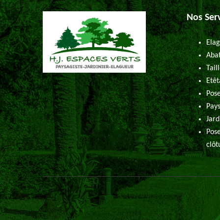
Nos Ser
Elag
Abat
Tail
Etêt
Pose
Pays
Jard
Pose
clôt