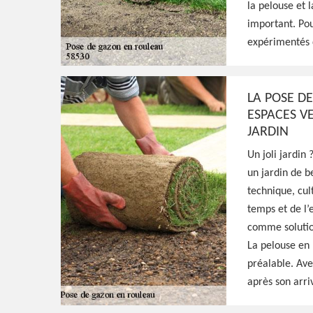
la pelouse et l
important. Pour
Excellent jardinier à Dornecy 58530, HJ Esp
expérimentés d
tout moment et se déplacer gratuitement c
de la pose de gazon en rouleau, fournit un 
LA POSE DE
ESPACES V
Voir Nos Realisations
Contactez-Nous!
JARDIN
Un joli jardin 
un jardin de b
technique, cu
temps et de l’
comme solution
La pelouse en 
préalable. Ave
après son arri