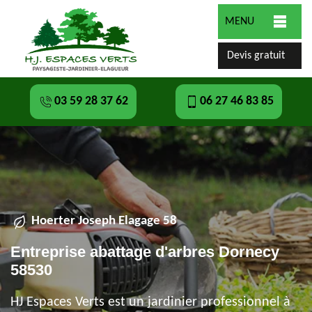
MENU
Devis gratuit
03 59 28 37 62
06 27 46 83 85
Hoerter Joseph Elagage 58
Entreprise abattage d'arbres Dornecy
58530
HJ Espaces Verts est un jardinier professionnel à