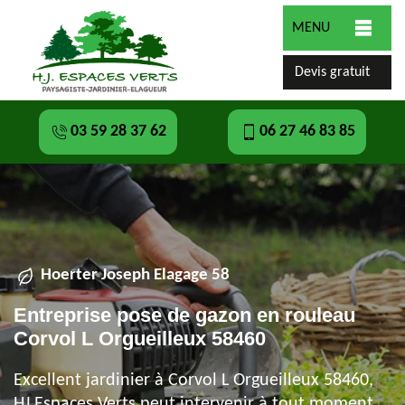
MENU
Devis gratuit
03 59 28 37 62
06 27 46 83 85
Hoerter Joseph Elagage 58
Entreprise pose de gazon en rouleau
Corvol L Orgueilleux 58460
Excellent jardinier à Corvol L Orgueilleux 58460,
HJ Espaces Verts peut intervenir à tout moment