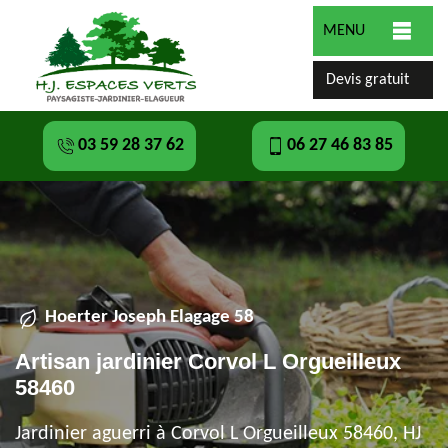
MENU
Devis gratuit
03 59 28 37 62
06 27 46 83 85
Hoerter Joseph Elagage 58
Artisan jardinier Corvol L Orgueilleux
58460
Jardinier aguerri à Corvol L Orgueilleux 58460, HJ