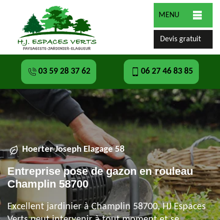
MENU
Devis gratuit
03 59 28 37 62
06 27 46 83 85
Hoerter Joseph Elagage 58
Entreprise pose de gazon en rouleau
Champlin 58700
Excellent jardinier à Champlin 58700, HJ Espaces
Verts peut intervenir à tout moment et se