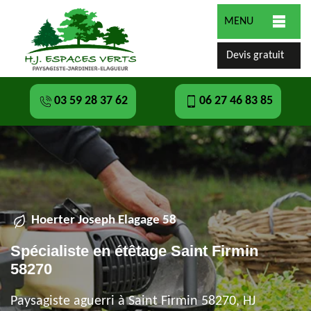
MENU
Devis gratuit
03 59 28 37 62
06 27 46 83 85
Hoerter Joseph Elagage 58
Spécialiste en étêtage Saint Firmin
58270
Paysagiste aguerri à Saint Firmin 58270, HJ