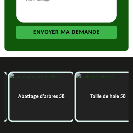
res 58
Taille de haie 58
Etêtage 5