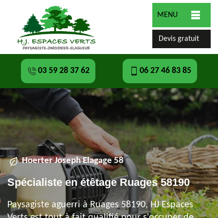
MENU
Devis gratuit
03 59 28 37 62
06 27 46 83 85
Hoerter Joseph Elagage 58
Spécialiste en étêtage Ruages 58190
Paysagiste aguerri à Ruages 58190, HJ Espaces
Verts est tout à fait qualifié pour s'occuper de