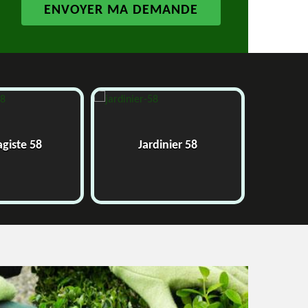
Pose 
giste 58
Jardinier 58
grilla