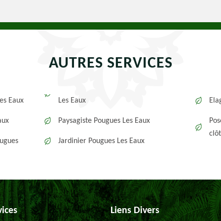
AUTRES SERVICES
es Eaux
Les Eaux
Ela
aux
Paysagiste Pougues Les Eaux
Pos
clô
ougues
Jardinier Pougues Les Eaux
vices
Liens Divers