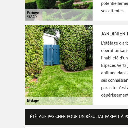
potentiellemen
tout à fait qualifié pour s'occuper de l'étê
vos attentes.
effectués avec minutie, résultat irréprocha
Voir Nos Realisations
Contactez-Nous!
JARDINIER
L’étêtage d’ar
opération sans
l’habileté d’u
Espaces Verts 
aptitude dans 
ses connaissan
parasite n’est
dépérissement d
ÉTÊTAGE PAS CHER POUR UN RÉSULTAT PARFAIT À 