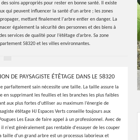
des soins appropriés pour rester en bonne santé. Il existe
 qui peuvent influencer la santé d'un arbre ; les zones
opager, mettant finalement l'arbre entier en danger. La
nacer également la sécurité des personnes et des biens à
des services de qualité pour l’étêtage d’arbre. Sa zone
épartement 58320 et les villes environnantes.
ION DE PAYSAGISTE ÉTÊTAGE DANS LE 58320
parfaitement sain nécessite une taille. La taille assure la
e en supprimant les feuilles et les branches les plus faibles
étêtage
nt aux plus fortes d’utiliser au maximum l’énergie de
ysagiste étêtage HJ Espaces Verts conseille toujours aux
aux 58320
 Pougues Les Eaux de faire appel à un professionnel. Avec de
 il n'est généralement pas rentable d'essayer de les couper
taille d'un grand arbre est un processus laborieux et
0, HJ Espaces Verts est