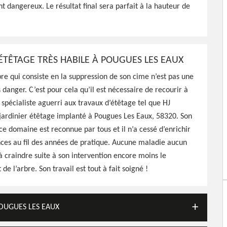
t dangereux. Le résultat final sera parfait à la hauteur de
tage de vos arbres, travaux
ble
 ÉTÊTAGE TRÈS HABILE À POUGUES LES EAUX
bre qui consiste en la suppression de son cime n’est pas une
 danger. C’est pour cela qu’il est nécessaire de recourir à
n spécialiste aguerri aux travaux d’étêtage tel que HJ
jardinier étêtage implanté à Pougues Les Eaux, 58320. Son
ce domaine est reconnue par tous et il n’a cessé d’enrichir
ces au fil des années de pratique. Aucune maladie aucun
 à craindre suite à son intervention encore moins le
e l’arbre. Son travail est tout à fait soigné !
POUGUES LES EAUX