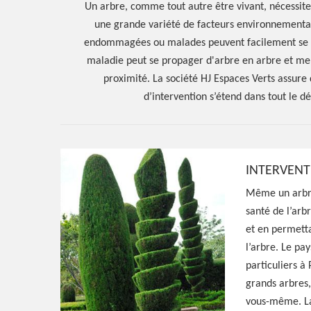
Un arbre, comme tout autre être vivant, nécessite 
une grande variété de facteurs environnementaux
endommagées ou malades peuvent facilement se pr
maladie peut se propager d'arbre en arbre et me
proximité. La société HJ Espaces Verts assure 
d’intervention s’étend dans tout le d
INTERVENT
Hoerter Joseph Elagage 58
Même un arbre 
santé de l’arbr
Spécialiste en 
et en permetta
l’arbre. Le pa
Pougues Les E
particuliers à
grands arbres,
vous-même. La 
Paysagiste aguerri à Pougues Les Eaux 5832