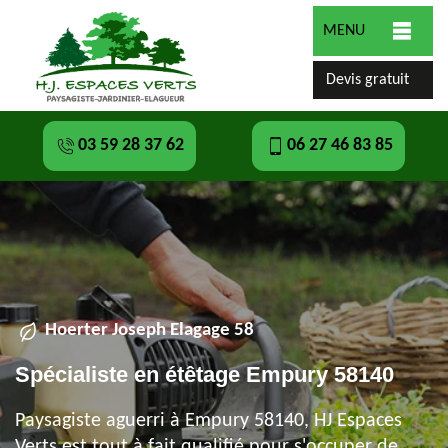
MENU
Devis gratuit
03 59 28 37 62
06 27 46 83 85
Hoerter Joseph Elagage 58
Spécialiste en étêtage Empury 58140
Paysagiste aguerri à Empury 58140, HJ Espaces
Verts est tout à fait qualifié pour s'occuper de