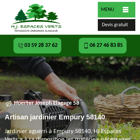
MENU
Devis gratuit
03 59 28 37 62
06 27 46 83 85
Hoerter Joseph Elagage 58
Artisan jardinier Empury 58140
Jardinier aguerri à Empury 58140, HJ Espaces
Verts a à sa disposition les matériels nécessaires