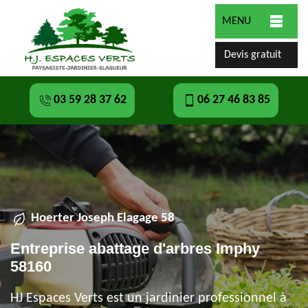
MENU
Devis gratuit
03 59 28 37 62
06 27 46 83 85
Hoerter Joseph Elagage 58
Entreprise abattage d'arbres Imphy
58160
HJ Espaces Verts est un jardinier professionnel à