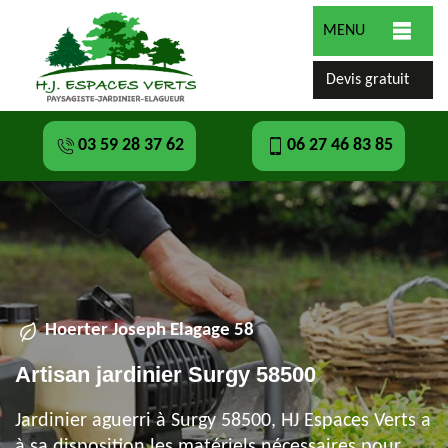
MENU
Devis gratuit
03 59 28 37 62
06 27 46 83 85
Hoerter Joseph Elagage 58
Artisan jardinier Surgy 58500
Jardinier aguerri à Surgy 58500, HJ Espaces Verts a
à sa disposition les matériels nécessaires pour