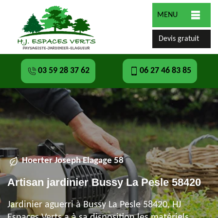
MENU
Devis gratuit
03 59 28 37 62
06 27 46 83 85
Hoerter Joseph Elagage 58
Artisan jardinier Bussy La Pesle 58420
Jardinier aguerri à Bussy La Pesle 58420, HJ
Espaces Verts a à sa disposition les matériels