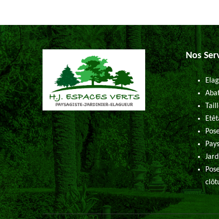
Nos Ser
Elag
Abat
Tail
Etêt
Pose
Pays
Jard
Pose
clôt