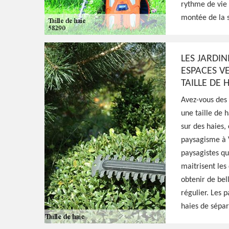
Vandenesse 58
rythme de vie 
montée de la 
Excellent jardinier à Vandenesse 58290, HJ 
une taille de formation, d'entretien, ou de 
LES JARDIN
haies, prestation de qualité et main-d'oeuv
ESPACES V
TAILLE DE 
Voir Nos Realisations
Contactez-Nous!
Avez-vous des 
une taille de 
sur des haies,
paysagisme à V
paysagistes qu
maitrisent les
obtenir de bell
régulier. Les 
haies de sépar