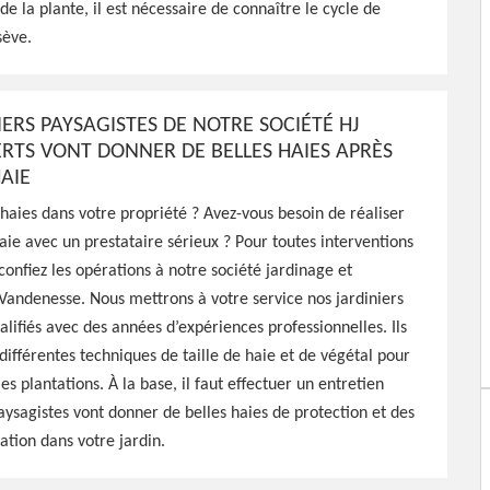
290
de la plante, il est nécessaire de connaître le cycle de
sève.
Espaces Verts peut réaliser
fructification pour vos
IERS PAYSAGISTES DE NOTRE SOCIÉTÉ HJ
re pas cher
ERTS VONT DONNER DE BELLES HAIES APRÈS
HAIE
haies dans votre propriété ? Avez-vous besoin de réaliser
haie avec un prestataire sérieux ? Pour toutes interventions
 confiez les opérations à notre société jardinage et
andenesse. Nous mettrons à votre service nos jardiniers
alifiés avec des années d’expériences professionnelles. Ils
 différentes techniques de taille de haie et de végétal pour
es plantations. À la base, il faut effectuer un entretien
paysagistes vont donner de belles haies de protection et des
ation dans votre jardin.