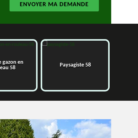
e gazon en
Paysagiste 58
J
leau 58