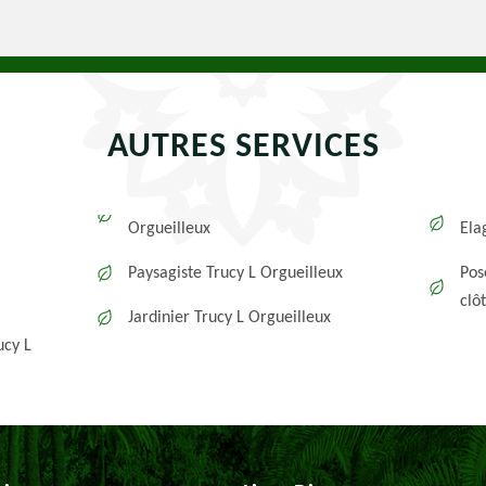
AUTRES SERVICES
Orgueilleux
Ela
Paysagiste Trucy L Orgueilleux
Pos
clô
Jardinier Trucy L Orgueilleux
ucy L