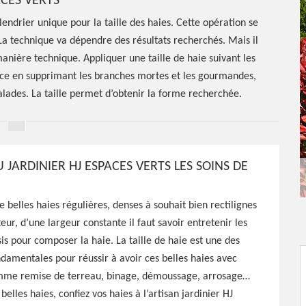
CES VERTS
alendrier unique pour la taille des haies. Cette opération se
 La technique va dépendre des résultats recherchés. Mais il
manière technique. Appliquer une taille de haie suivant les
nce en supprimant les branches mortes et les gourmandes,
alades. La taille permet d’obtenir la forme recherchée.
 JARDINIER HJ ESPACES VERTS LES SOINS DE
e de haie
e belles haies régulières, denses à souhait bien rectilignes
r, d’une largeur constante il faut savoir entretenir les
leux
is pour composer la haie. La taille de haie est une des
damentales pour réussir à avoir ces belles haies avec
omme remise de terreau, binage, démoussage, arrosage…
belles haies, confiez vos haies à l’artisan jardinier HJ