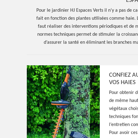
ESPA
Pour le jardinier HJ Espaces Verts il n’y a pas de c
fait en fonction des plantes utilisées comme haie.
faut réaliser des interventions périodiques et de 
normes techniques permet de stimuler la croissa
d’assurer la santé en éliminant les branches m
CONFIEZ AU
Hoerter Joseph Elagage 58
VOS HAIES
Entreprise taill
Pour obtenir d
de même hauteu
Trucy L Orgueil
végétaux chois
techniques fon
l’entretien c
58460
Pour avoir ces 