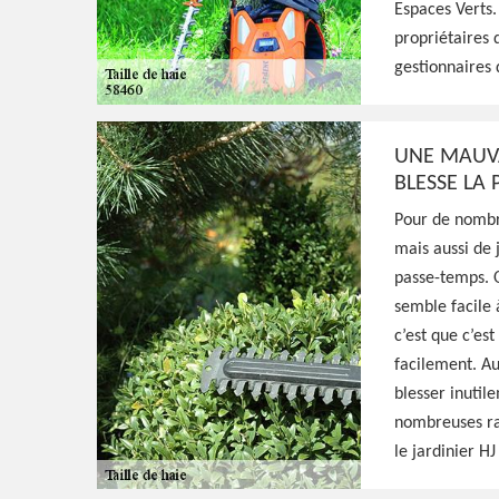
Espaces Verts.
propriétaires 
Excellent jardinier à Trucy L Orgueilleux 58
gestionnaires
réaliser une taille de formation, d'entretien
vos haies, prestation de qualité et main-d'
UNE MAUVA
Voir Nos Realisations
Contactez-Nous!
BLESSE LA
Pour de nombr
mais aussi de j
passe-temps. O
semble facile 
c’est que c’es
facilement. Aus
blesser inutil
nombreuses rai
le jardinier HJ