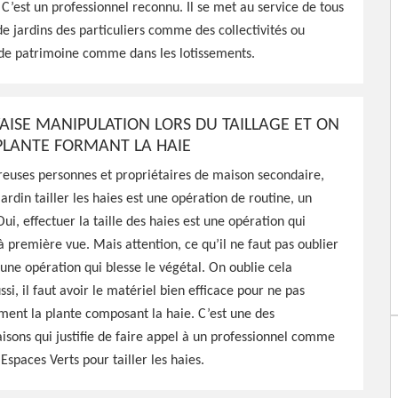
 C’est un professionnel reconnu. Il se met au service de tous
de jardins des particuliers comme des collectivités ou
460, HJ Espaces Verts peut
 de patrimoine comme dans les lotissements.
, ou de fructification pour
oeuvre pas cher
ISE MANIPULATION LORS DU TAILLAGE ET ON
 PLANTE FORMANT LA HAIE
euses personnes et propriétaires de maison secondaire,
ardin tailler les haies est une opération de routine, un
ui, effectuer la taille des haies est une opération qui
à première vue. Mais attention, ce qu’il ne faut pas oublier
t une opération qui blesse le végétal. On oublie cela
si, il faut avoir le matériel bien efficace pour ne pas
ement la plante composant la haie. C’est une des
sons qui justifie de faire appel à un professionnel comme
 Espaces Verts pour tailler les haies.