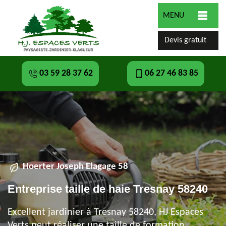
MENU
Devis gratuit
03 59 28 37 62
06 27 46 83 85
Hoerter Joseph Elagage 58
Entreprise taille de haie Tresnay 58240
Excellent jardinier à Tresnay 58240, HJ Espaces
Verts peut réaliser une taille de formation,