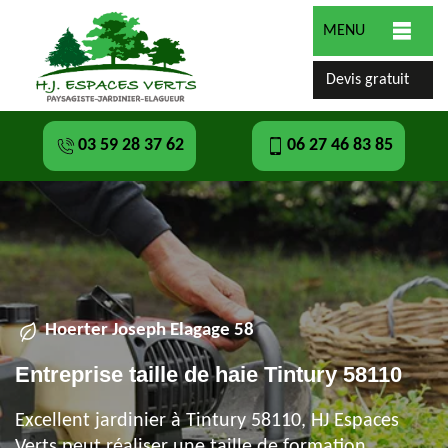
MENU
Devis gratuit
03 59 28 37 62
06 27 46 83 85
Hoerter Joseph Elagage 58
Entreprise taille de haie Tintury 58110
Excellent jardinier à Tintury 58110, HJ Espaces
Verts peut réaliser une taille de formation,