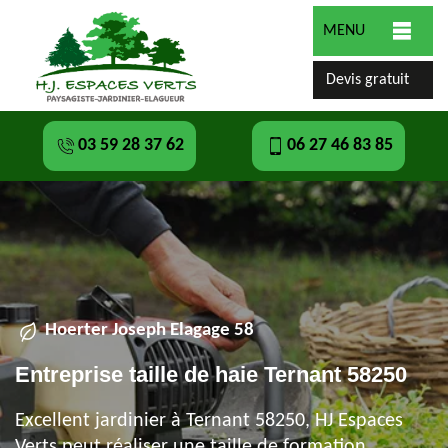
MENU
Devis gratuit
03 59 28 37 62
06 27 46 83 85
Hoerter Joseph Elagage 58
Entreprise taille de haie Ternant 58250
Excellent jardinier à Ternant 58250, HJ Espaces
Verts peut réaliser une taille de formation,