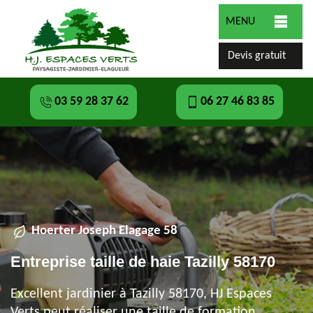
MENU
Devis gratuit
03 59 28 37 62
06 27 46 83 85
Hoerter Joseph Elagage 58
Entreprise taille de haie Tazilly 58170
Excellent jardinier à Tazilly 58170, HJ Espaces
Verts peut réaliser une taille de formation,