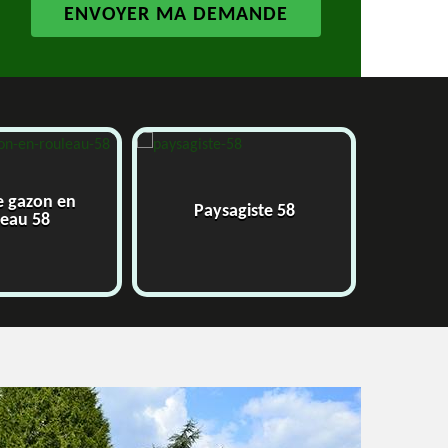
e gazon en
Paysagiste 58
J
leau 58