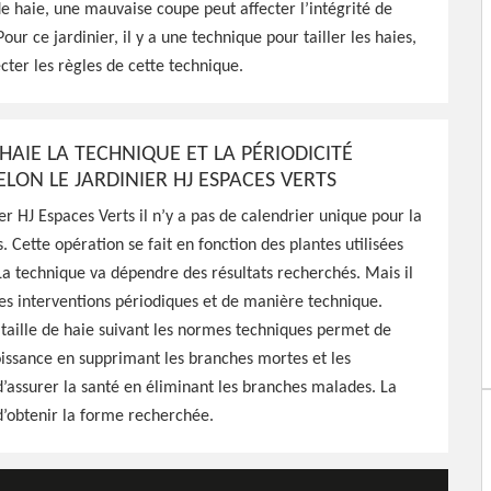
 de haie, une mauvaise coupe peut affecter l’intégrité de
, HJ Espaces Verts peut
Pour ce jardinier, il y a une technique pour tailler les haies,
, ou de fructification pour
ecter les règles de cette technique.
oeuvre pas cher
HAIE LA TECHNIQUE ET LA PÉRIODICITÉ
LON LE JARDINIER HJ ESPACES VERTS
ier HJ Espaces Verts il n’y a pas de calendrier unique pour la
s. Cette opération se fait en fonction des plantes utilisées
 technique va dépendre des résultats recherchés. Mais il
des interventions périodiques et de manière technique.
taille de haie suivant les normes techniques permet de
oissance en supprimant les branches mortes et les
assurer la santé en éliminant les branches malades. La
d’obtenir la forme recherchée.