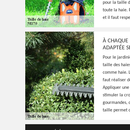
pour la taille
Excellent jardinier à Savigny Poil Fol 58170
toute la haie. 
réaliser une taille de formation, d'entretien
et il faut resp
vos haies, prestation de qualité et main-d'
À CHAQUE 
Voir Nos Realisations
Contactez-Nous!
ADAPTÉE SE
Pour le jardin
taille des haie
comme haie. La
faut réaliser 
Appliquer une 
stimuler la cr
gourmandes, d’
taille permet 