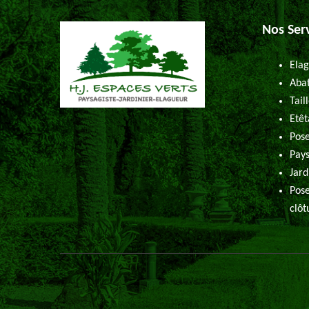
Nos Ser
Elag
Abat
Tail
Etêt
Pose
Pays
Jard
Pose
clôt