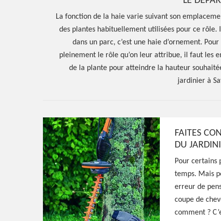
LE DÉPA
La fonction de la haie varie suivant son emplacement
des plantes habituellement utilisées pour ce rôle. 
dans un parc, c’est une haie d’ornement. Pour 
pleinement le rôle qu’on leur attribue, il faut les 
de la plante pour atteindre la hauteur souhait
jardinier à Sa
FAITES CO
DU JARDINI
Hoerter Joseph Elagage 58
Pour certains p
Entreprise taill
temps. Mais po
erreur de pens
Savigny Poil Fo
coupe de cheve
comment ? C’es