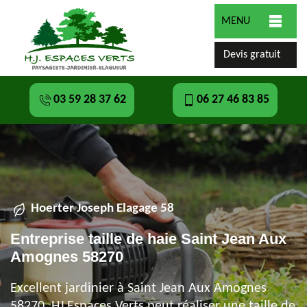
MENU
Devis gratuit
03 59 28 37 62
06 27 46 83 85
Hoerter Joseph Elagage 58
Entreprise taille de haie Saint Jean Aux
Amognes 58270
Excellent jardinier à Saint Jean Aux Amognes
58270, HJ Espaces Verts peut réaliser une taille de