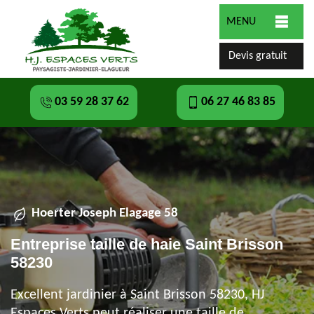
MENU
Devis gratuit
03 59 28 37 62
06 27 46 83 85
Hoerter Joseph Elagage 58
Entreprise taille de haie Saint Brisson
58230
Excellent jardinier à Saint Brisson 58230, HJ
Espaces Verts peut réaliser une taille de