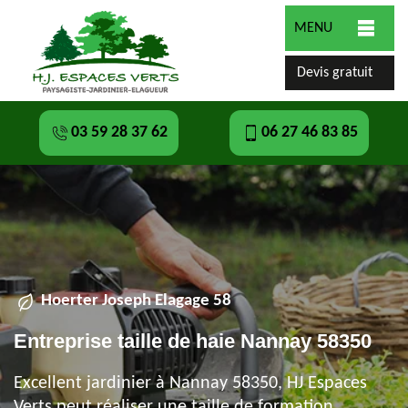
MENU
Devis gratuit
03 59 28 37 62
06 27 46 83 85
Hoerter Joseph Elagage 58
Entreprise taille de haie Nannay 58350
Excellent jardinier à Nannay 58350, HJ Espaces
Verts peut réaliser une taille de formation,