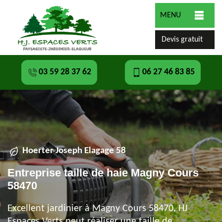
MENU
Devis gratuit
03 59 28 37 62
06 27 46 83 85
Hoerter Joseph Elagage 58
Entreprise taille de haie Magny Cours
58470
Excellent jardinier à Magny Cours 58470, HJ
Espaces Verts peut réaliser une taille de