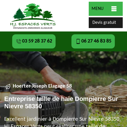
MENU
Devis gratuit
03 59 28 37 62
06 27 46 83 85
Hoerter Joseph Elagage 58
Entreprise taille de haie Dompierre Sur
Nievre 58350
Excellent jardinier à Dompierre Sur Nievre 58350,
HJ Espaces Verts peut réaliser une taille de